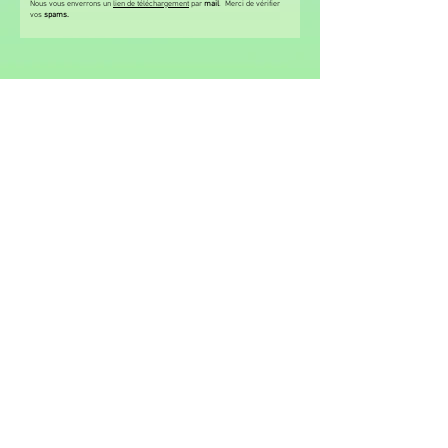
Nous vous enverrons un
lien de téléchargement
par
mail
. Merci de vérifier
vos
spams.
LA BD RECRE'ACTIVE DU SPECTACLE
"Et Bien Chantons Maintenant"
- Une BD intéractive de 64 pages
- Un CD avec la narration et les chansons
- Les clips vidéos à scanner (QR Codes)
- Des coloriages en fin de livre
. BD Récré'active - € 20
Commander