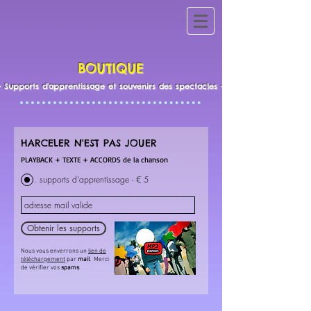
BOUTIQUE
- Supports d'apprentissage et souvenirs des spectacles -
HARCELER N'EST PAS JOUER
PLAYBACK + TEXTE + ACCORDS de la chanson
. supports d'apprentissage - € 5
Obtenir les supports
Nous vous enverrons un
lien de
téléchargement
par
mail
. Merci
de vérifier vos
spams
.