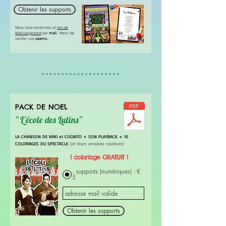
Obtenir les supports
Nous vous enverrons un
lien de
téléchargement
par
mail
. Merci de
vérifier vos
spams.
PACK DE NOEL
" L'école des Lutins"
LA CHANSON DE WIKI et COGNITO + SON PLAYBACK + 10
COLORIAGES DU SPECTACLE
(et leurs versions couleurs)
1 coloriage GRATUIT !
. supports (numériques) - €
5
Obtenir les supports