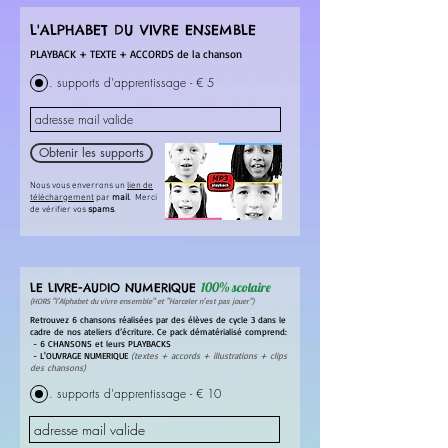
L'ALPHABET DU VIVRE ENSEMBLE
PLAYBACK + TEXTE + ACCORDS de la chanson
. supports d'apprentissage - € 5
Obtenir les supports
Nous vous enverrons un
lien de
téléchargement
par
mail
. Merci
de vérifier vos
spams
.
100% scolaire
LE LIVRE-AUDIO NUMERIQUE
(HORS "l'Alphabet du vivre ensemble" et "Harceler n'est pas jouer")
Retrouvez 6 chansons réalisées par des élèves de
cycle 3
dans le
cadre de nos ateliers d’écriture. Ce pack dématérialisé comprend:
- 6 CHANSONS et leurs PLAYBACKS
- L'OUVRAGE NUMERIQUE
(textes + accords + illustrations + clips
des chansons)
. supports d'apprentissage - € 10